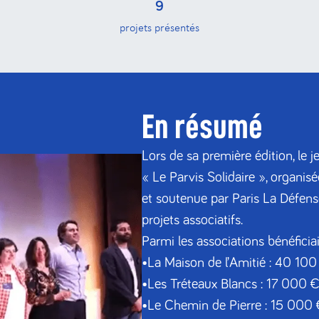
9
projets présentés
En résumé
Lors de sa première édition, le 
« Le Parvis Solidaire », organis
et soutenue par Paris La Défens
projets associatifs.
Parmi les associations bénéficiai
•
La Maison de l’Amitié
: 40 100
•
Les Tréteaux Blancs
: 17 000 € 
•
Le Chemin de Pierre
: 15 000 